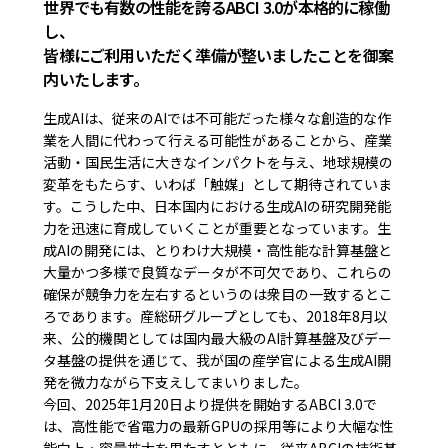
世界でも有数の性能を誇るABCI 3.0が本格的に稼働
し、

皆様にご利用いただく準備が整いましたことを御案
内いたします。
生成AIは、従来のAIでは不可能だった様々な創造的な作
業を人間に代わって行える可能性があることから、産業
活動・国民生活に大きなインパクトを与え、地球規模の
変革をもたらす、いわば「触媒」として期待されていま
す。こうした中、日本国内における生成AIの研究開発能
力を迅速に育成していくことが重要となっています。生
成AIの開発には、とりわけ大規模・高性能な計算基盤と
大量かつ多様で良質なデータが不可欠であり、これらの
確保が競争力を左右するというのは衆目の一致するとこ
ろであります。産総研グループとしても、2018年8月以
来、公的機関としては国内最大級のAI計算基盤及びデー
タ基盤の提供を通じて、我が国の産学官による生成AI開
発を微力ながら下支えしてまいりました。

今回、2025年1月20日より提供を開始するABCI 3.0で
は、高性能で省電力の最新GPUの採用等により大幅な性
能向上・容量拡大を果たすとともに、従来ABCIの技術基