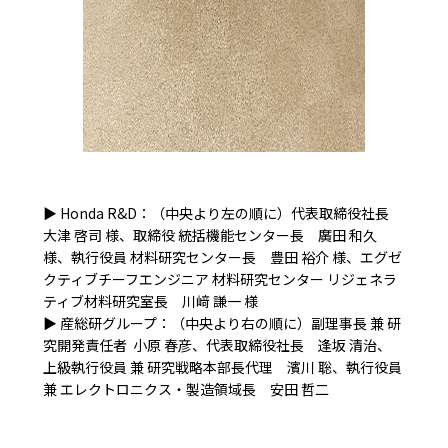
▶︎ Honda R&D：（中央より左の順に）代表取締役社長
大津 啓司 様、取締役 統括機能センター長 廣田 和久
様、執行役員 材料研究センター長 豊田 裕介 様、エグゼ
クティブチーフエンジニア 材料研究センター リジェネラ
ティブ材料研究室長 川﨑 謙一 様
▶︎ 産総研グループ：（中央より右の順に）副理事長 兼 研
究開発責任者 小原 春彦、代表取締役社長 逢󠄀坂 清治、
上級執行役員 兼 研究戦略本部長代理 濱川 聡、執行役員
兼 エレクトロニクス・製造領域長 安田 哲二