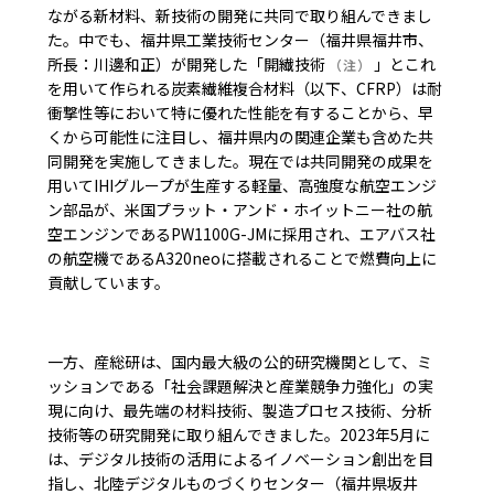
ながる新材料、新技術の開発に共同で取り組んできまし
た。中でも、福井県工業技術センター（福井県福井市、
所長：川邊和正）が開発した「開繊技術
」とこれ
（注）
を用いて作られる炭素繊維複合材料（以下、CFRP）は耐
衝撃性等において特に優れた性能を有することから、早
くから可能性に注目し、福井県内の関連企業も含めた共
同開発を実施してきました。現在では共同開発の成果を
用いてIHIグループが生産する軽量、高強度な航空エンジ
ン部品が、米国プラット・アンド・ホイットニー社の航
空エンジンであるPW1100G-JMに採用され、エアバス社
の航空機であるA320neoに搭載されることで燃費向上に
貢献しています。
一方、産総研は、国内最大級の公的研究機関として、ミ
ッションである「社会課題解決と産業競争力強化」の実
現に向け、最先端の材料技術、製造プロセス技術、分析
技術等の研究開発に取り組んできました。2023年5月に
は、デジタル技術の活用によるイノベーション創出を目
指し、北陸デジタルものづくりセンター（福井県坂井