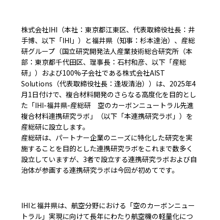
株式会社IHI（本社：東京都江東区、代表取締役社長：井
手博、以下「IHI」）と福井県（知事：杉本達治）、産総
研グループ（国立研究開発法人産業技術総合研究所（本
部：東京都千代田区、理事長：石村和彦、以下「産総
研」）および100%子会社である株式会社AIST
Solutions（代表取締役社長：逢󠄀坂清治））は、2025年4
月1日付けで、複合材料開発のさらなる高度化を目的とし
た「IHI-福井県-産総研 空のカーボンニュートラル先進
複合材料連携研究ラボ」（以下「本連携研究ラボ」）を
産総研に設立します。
産総研は、パートナー企業のニーズに特化した研究を実
施することを目的とした連携研究ラボをこれまで数多く
設立していますが、3者で設立する連携研究ラボおよび自
治体が参画する連携研究ラボは今回が初めてです。
IHIと福井県は、航空分野における「空のカーボンニュー
トラル」実現に向けて長年にわたり航空機の軽量化につ