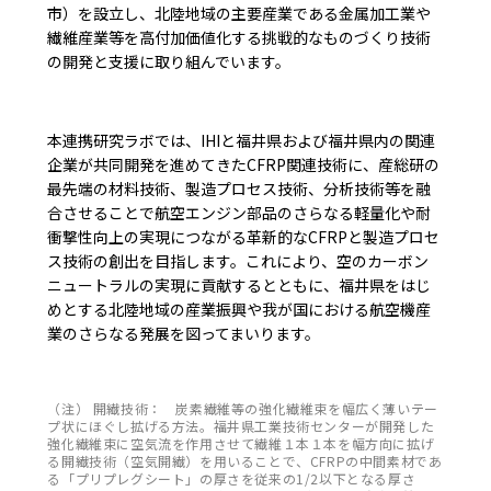
市）を設立し、北陸地域の主要産業である金属加工業や
繊維産業等を高付加価値化する挑戦的なものづくり技術
の開発と支援に取り組んでいます。
本連携研究ラボでは、IHIと福井県および福井県内の関連
企業が共同開発を進めてきたCFRP関連技術に、産総研の
最先端の材料技術、製造プロセス技術、分析技術等を融
合させることで航空エンジン部品のさらなる軽量化や耐
衝撃性向上の実現につながる革新的なCFRPと製造プロセ
ス技術の創出を目指します。これにより、空のカーボン
ニュートラルの実現に貢献するとともに、福井県をはじ
めとする北陸地域の産業振興や我が国における航空機産
業のさらなる発展を図ってまいります。
（注） 開繊技術： 炭素繊維等の強化繊維束を幅広く薄いテー
プ状にほぐし拡げる方法。福井県工業技術センターが開発した
強化繊維束に空気流を作用させて繊維１本１本を幅方向に拡げ
る開繊技術（空気開繊）を用いることで、CFRPの中間素材であ
る「プリプレグシート」の厚さを従来の1/2以下となる厚さ