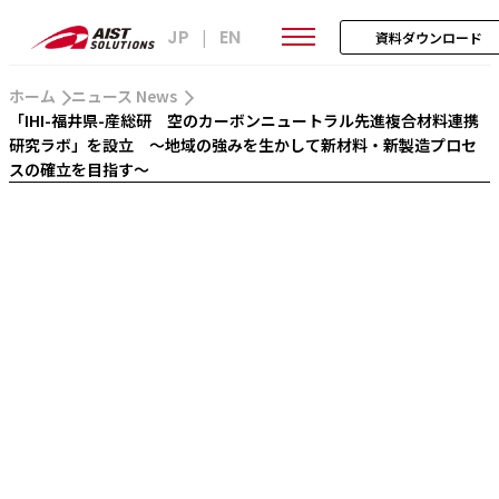
JP
EN
|
資料ダウンロード
ホーム
ニュース News
「IHI-福井県-産総研 空のカーボンニュートラル先進複合材料連携
研究ラボ」を設立 ～地域の強みを生かして新材料・新製造プロセ
スの確立を目指す～