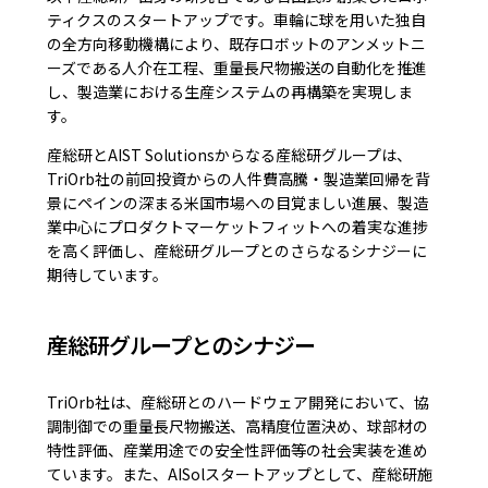
ティクスのスタートアップです。車輪に球を用いた独自
の全方向移動機構により、既存ロボットのアンメットニ
ーズである人介在工程、重量長尺物搬送の自動化を推進
し、製造業における生産システムの再構築を実現しま
す。
産総研とAIST Solutionsからなる産総研グループは、
TriOrb社の前回投資からの人件費高騰・製造業回帰を背
景にペインの深まる米国市場への目覚ましい進展、製造
業中心にプロダクトマーケットフィットへの着実な進捗
を高く評価し、産総研グループとのさらなるシナジーに
期待しています。
産総研グループとのシナジー
TriOrb社は、産総研とのハードウェア開発において、協
調制御での重量長尺物搬送、高精度位置決め、球部材の
特性評価、産業用途での安全性評価等の社会実装を進め
ています。また、AISolスタートアップとして、産総研施