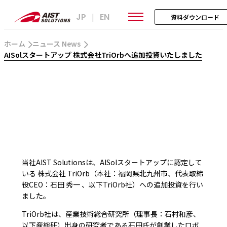
JP
EN
|
資料ダウンロード
ホーム
ニュース News
AISolスタートアップ 株式会社TriOrbへ追加投資いたしました
当社AIST Solutionsは、AISolスタートアップに認定して
いる 株式会社 TriOrb（本社：福岡県北九州市、代表取締
役CEO：石田 秀一 、以下TriOrb社）への追加投資を行い
ました。
TriOrb社は、産業技術総合研究所（理事長：石村和彦、
以下産総研）出身の研究者である石田氏が創業したロボ