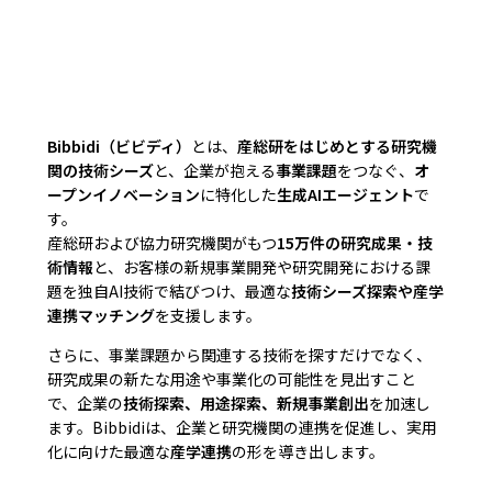
Bibbidi（ビビディ）
とは、
産総研をはじめとする研究機
関の技術シーズ
と、企業が抱える
事業課題
をつなぐ、
オ
ープンイノベーション
に特化した
生成AIエージェント
で
す。
産総研および協力研究機関がもつ
15万件の研究成果・技
術情報
と、お客様の新規事業開発や研究開発における課
題を独自AI技術で結びつけ、最適な
技術シーズ探索や産学
連携マッチング
を支援します。
さらに、事業課題から関連する技術を探すだけでなく、
研究成果の新たな用途や事業化の可能性を見出すこと
で、企業の
技術探索、用途探索、新規事業創出
を加速し
ます。Bibbidiは、企業と研究機関の連携を促進し、実用
化に向けた最適な
産学連携
の形を導き出します。