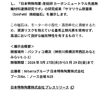
し、「日本特殊陶業-産総研 カーボンニュートラル先進無
機材料連携研究ラボ」の研究成果「サマリウム鉄窒素
（SmFeN）焼結磁石」を展示します。
この磁石は、モーターの小型化・高効率化に貢献するた
め、
資源リスクを抱えている重希土類元素を使用せず、
高温において良好な磁気特性を有するもの
です。
＜展示会概要＞
開催場所：パシフィコ横浜（神奈川県横浜市西区みなと
みらい1-1-1）
開催期間：2026 年 5月 27日(水)から5 月 29 日(金)まで
出展者：Niterraグループ 日本特殊陶業株式会社
ブースNo.：ノース会場 N25
日本特殊陶業株式会社 プレスリリース