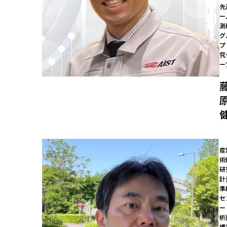
先
ー
測
グ
プ
究
ー
産
術
研
計
準
セ
ー
析
標