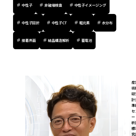
中性子
非破壊検査
中性子イメージング
中性子回折
中性子CT
軽元素
水分布
接着界面
結晶構造解析
蓄電池
産
術
研
計
準
セ
ー
析
標
究