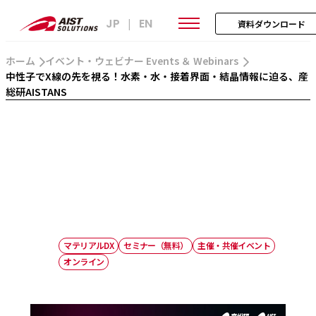
JP
EN
|
資料ダウンロード
ホーム
イベント・ウェビナー Events ＆ Webinars
中性子でX線の先を視る！水素・水・接着界面・結晶情報に迫る、産
総研AISTANS
マテリアルDX
セミナー（無料）
主催・共催イベント
オンライン