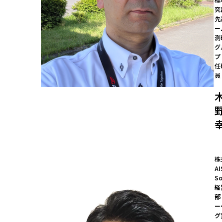
究
先
ー
測
グ
プ
任
員
株
AI
So
経
部
ー
グ