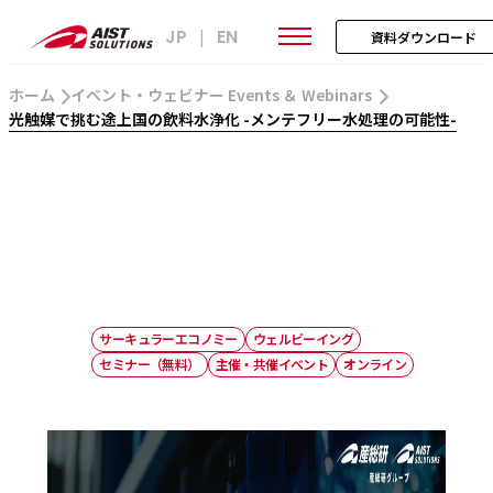
JP
EN
|
資料ダウンロード
ホーム
イベント・ウェビナー Events ＆ Webinars
光触媒で挑む途上国の飲料水浄化 -メンテフリー水処理の可能性-
サーキュラーエコノミー
ウェルビーイング
セミナー（無料）
主催・共催イベント
オンライン