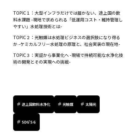
TOPIC１：大型インフラだけでは届かない、途上国の飲
料水課題 -現地で求められる「低運用コスト・維持管理し
やすい」水処理技術とは-
TOPIC２：光触媒は水処理ビジネスの選択肢になり得る
か -ケミカルフリー水処理の原理と、社会実装の現在地-
TOPIC３：
実証から事業化へ -現場で持続可能な水浄化技
術の開発とその実現への挑戦-
途上国飲料水浄化
光触媒
太陽光
SDG'S６