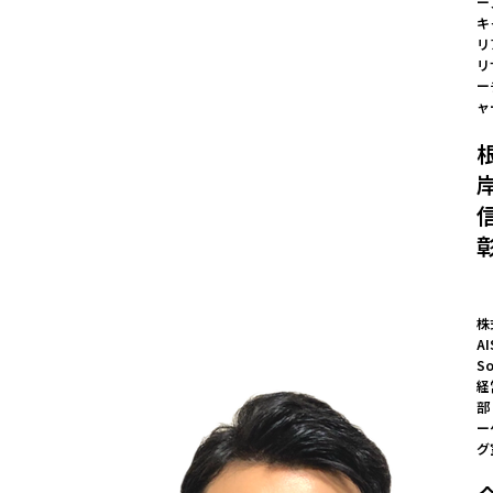
ー
キ
リ
リ
ー
ャ
株
AI
So
経
部
ー
グ