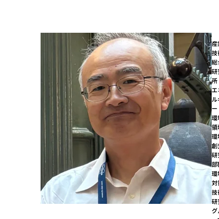
産
技
総
研
所 
エ
ル
ー
環
領
環
創
研
部門
環
対
技
研
グ