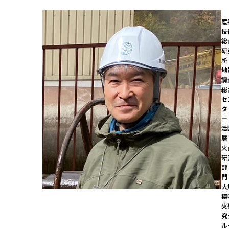
産
技
総
研
所

地
調
総
セ
タ
ー
活
層
火
研
部
門
大
模
火
究
ル