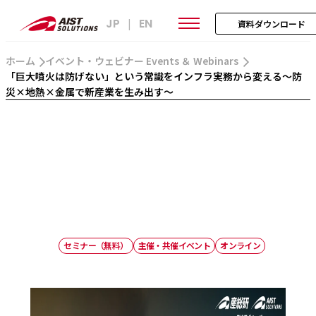
JP
EN
|
資料ダウンロード
ホーム
イベント・ウェビナー Events ＆ Webinars
「巨大噴火は防げない」という常識をインフラ実務から変える～防
災×地熱×金属で新産業を生み出す～
セミナー（無料）
主催・共催イベント
オンライン