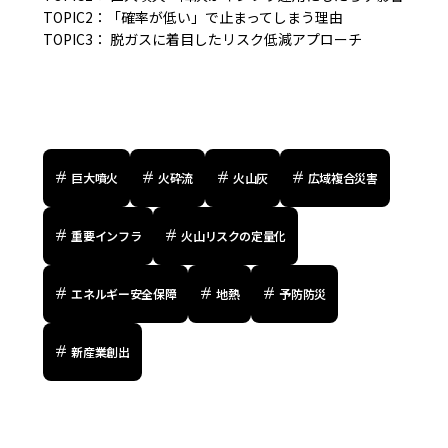
TOPIC2：「確率が低い」で止まってしまう理由
TOPIC3： 脱ガスに着目したリスク低減アプローチ
巨大噴火
火砕流
火山灰
広域複合災害
重要インフラ
火山リスクの定量化
エネルギー安全保障
地熱
予防防災
新産業創出