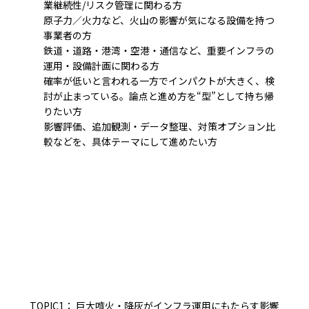
業継続性/リスク管理に関わる方
原子力／火力など、火山の影響が気になる設備を持つ
事業者の方
鉄道・道路・港湾・空港・通信など、重要インフラの
運用・設備計画に関わる方
確率が低いと言われる一方でインパクトが大きく、検
討が止まっている。論点と進め方を“型”として持ち帰
りたい方
影響評価、追加観測・データ整理、対策オプション比
較などを、具体テーマにして進めたい方
TOPIC1： 巨大噴火・降灰がインフラ運用にもたらす影響