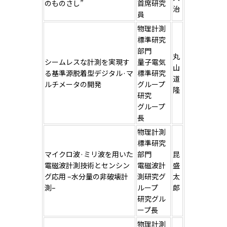
のものさし”
首席研究
治
員
物理計測
標準研究
部門
丸
シームレスな計測を実現す
量子電気
山
る基準源脱着型デジタル·マ
標準研究
道
ルチメータの開発
グループ
隆
研究
グループ
長
物理計測
標準研究
マイクロ波·ミリ波を用いた
部門
昆
電磁波計測技術とセンシン
電磁波計
盛
グ応用 –水分量の非破壊計
測研究グ
太
測–
ループ
郎
研究グル
ープ長
物理計測