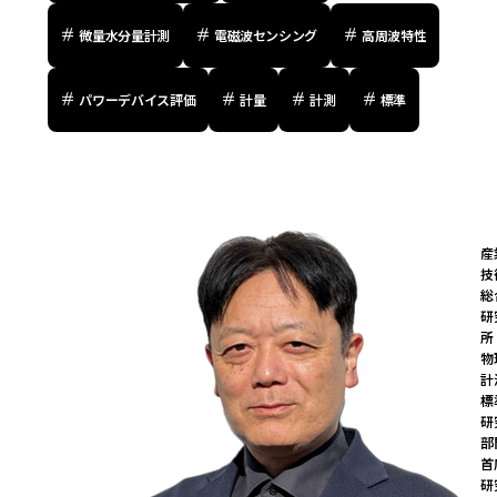
微量水分量計測
電磁波センシング
高周波特性
パワーデバイス評価
計量
計測
標準
産
技
総
研
所

物
計
標
研
部
首
研