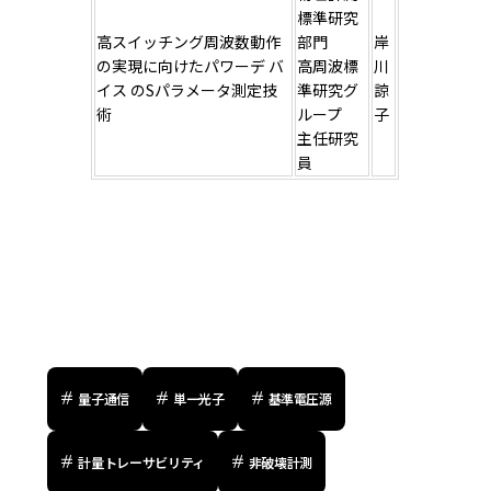
標準研究
高スイッチング周波数動作
部門
岸
の実現に向けたパワーデ バ
高周波標
川
イス のSパラメータ測定技
準研究グ
諒
術
ループ
子
主任研究
員
量子通信
単一光子
基準電圧源
計量トレーサビリティ
非破壊計測