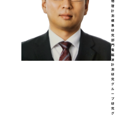
物
理
計
測
標
準
研
究
部
門

電
磁
波
計
測
研
究
グ
ル
ー
プ  
研
究
グ