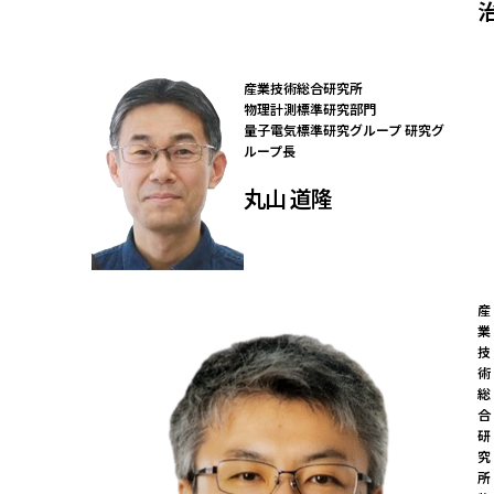
産業技術総合研究所

物理計測標準研究部門

量子電気標準研究グループ 研究グ
ループ長
丸山 道隆
産
業
技
術
総
合
研
究
所
