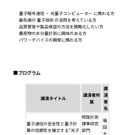
量子暗号通信 ・ 光量子コンピューター に携わる方
最先端の 量子技術 の活用を考えている方
品質管理や製品保証の方法を簡略化したい方
農産物の水分量計測に興味のある方
パワーデバイスの開発に携わる方
■プログラム
講
講演者所
演
講演タイトル
属
者
名
物理計測
福
量子通信の安全性と量子計
標準研究
田
算の信頼性を確立する“光子
部門
大