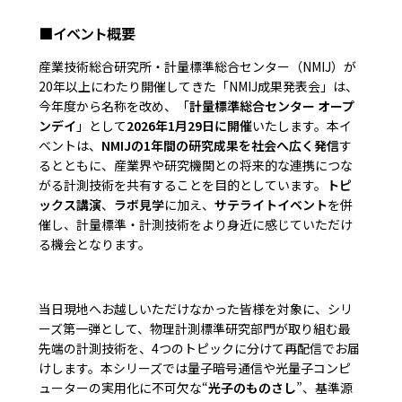
■イベント概要
産業技術総合研究所・計量標準総合センター（NMIJ）が
20年以上にわたり開催してきた「NMIJ成果発表会」は、
今年度から名称を改め、「
計量標準総合センター オープ
ンデイ
」として
2026年1月29日に開催
いたします。本イ
ベントは、
NMIJの1年間の研究成果を社会へ広く発信
す
るとともに、産業界や研究機関との将来的な連携につな
がる計測技術を共有することを目的としています。
トピ
ックス講演
、
ラボ見学
に加え、
サテライトイベント
を併
催し、計量標準・計測技術をより身近に感じていただけ
る機会となります。
当日現地へお越しいただけなかった皆様を対象に、シリ
ーズ第一弾として、物理計測標準研究部門が取り組む最
先端の計測技術を、4つのトピックに分けて再配信でお届
けします。本シリーズでは量子暗号通信や光量子コンピ
ューターの実用化に不可欠な“
光子のものさし
”、基準源