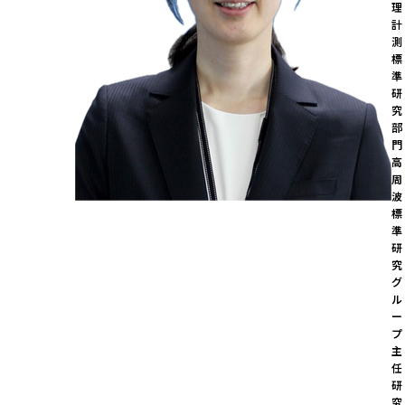
理
計
測
標
準
研
究
部
門

高
周
波
標
準
研
究
グ
ル
ー
プ  
主
任
研
究