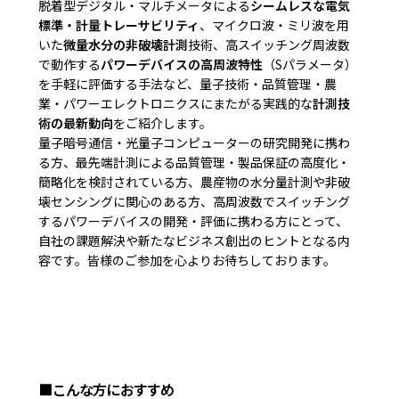
脱着型デジタル・マルチメータによる
シームレスな電気
標準・計量トレーサビリティ
、マイクロ波・ミリ波を用
いた
微量水分の非破壊計測
技術、高スイッチング周波数
で動作する
パワーデバイスの高周波特性
（Sパラメータ）
を手軽に評価する手法など、量子技術・品質管理・農
業・パワーエレクトロニクスにまたがる実践的な
計測技
術の最新動向
をご紹介します。
量子暗号通信・光量子コンピューターの研究開発に携わ
る方、最先端計測による品質管理・製品保証の高度化・
簡略化を検討されている方、農産物の水分量計測や非破
壊センシングに関心のある方、高周波数でスイッチング
するパワーデバイスの開発・評価に携わる方にとって、
自社の課題解決や新たなビジネス創出のヒントとなる内
容です。皆様のご参加を心よりお待ちしております。
■こんな方におすすめ