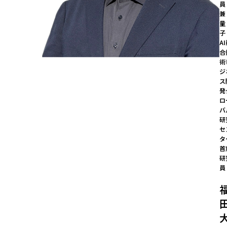
員

兼 
量
子
A
合
術
ジ
ス
発
ロ
バ
研
セ
タ
首
研
員