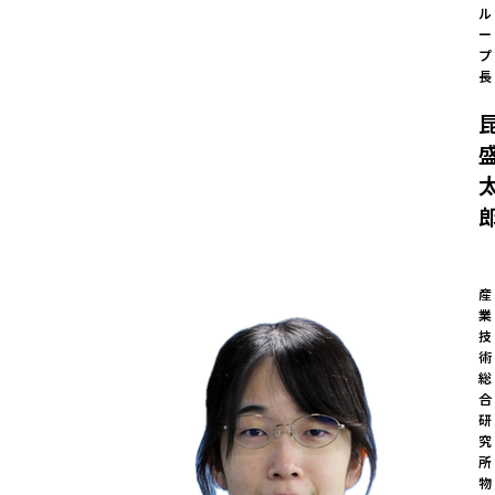
ル
ー
プ
長
産
業
技
術
総
合
研
究
所

物