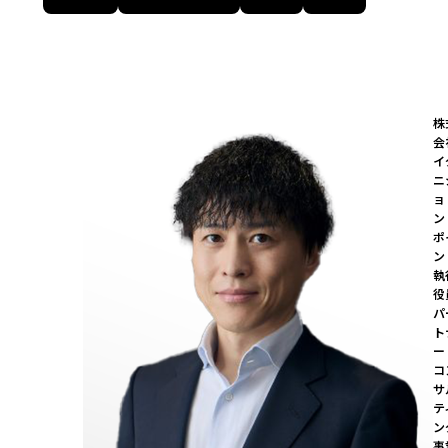
株
会
イ
ニ
ョ
ン
ポ
ン
執
役
パ
ト
ー 
コ
サ
テ
ン
事