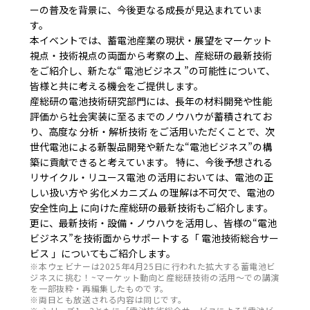
ーの普及を背景に、今後更なる成長が見込まれていま
す。
本イベントでは、蓄電池産業の現状・展望をマーケット
視点・技術視点の両面から考察の上、産総研の最新技術
をご紹介し、新たな“ 電池ビジネス ”の可能性について、
皆様と共に考える機会をご提供します。
産総研の電池技術研究部門には、長年の材料開発や性能
評価から社会実装に至るまでのノウハウが蓄積されてお
り、高度な 分析・解析技術 をご活用いただくことで、次
世代電池による新製品開発や新たな“電池ビジネス”の構
築に貢献できると考えています。 特に、今後予想される
リサイクル・リユース電池 の活用においては、電池の正
しい扱い方や 劣化メカニズム の理解は不可欠で、電池の
安全性向上 に向けた産総研の最新技術もご紹介します。
更に、最新技術・設備・ノウハウを活用し、皆様の“電池
ビジネス”を技術面からサポートする「 電池技術総合サー
ビス 」についてもご紹介します。
※本ウェビナーは2025年4月25日に行われた拡大する蓄電池ビ
ジネスに挑む！~マーケット動向と産総研技術の活用～での講演
を一部抜粋・再編集したものです。
※両日とも放送される内容は同じです。