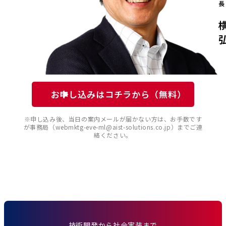
長
お申し込みはコチラから（無料）
※申し込み後、当日の案内メールが届かない方は、お手数です
が事務局（webmktg-eve-ml@aist-solutions.co.jp）までご連
絡ください。
技術開発から社会実装まで