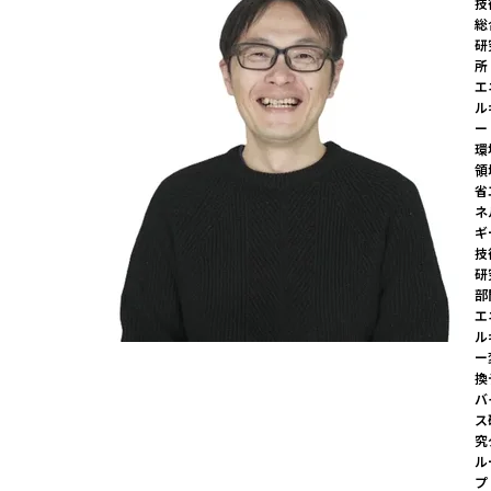
技
総
研
所

エ
ル
ー
環
領
省
ネ
ギ
技
研
部
エ
ル
ー
換
バ
ス
究
ル
プ 