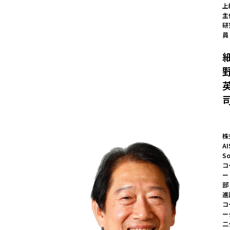
上
主
研
員
株
AI
So
コ
ー
部
進
コ
ー
二