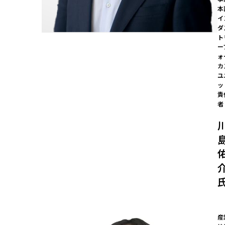
本
イ
ダ
ト
ー
ォ
カ
ユ
ッ
責
者
産