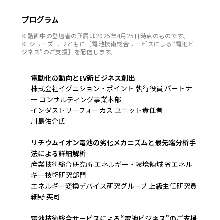
プログラム
※動画中の登壇者の所属は2025年4月25日時点のものです。
※ シリーズ1、2ともに［電池技術総合サービスによる“電池ビ
ジネス”のご支援］を配信します。
電動化の動向とEV新ビジネス創出
株式会社イグニション・ポイント 執行役員 パートナ
ー コンサルティング事業本部
インダストリーフォーカス ユニット責任者
川島佑介氏
リチウムイオン電池の劣化メカニズムと最先端分析手
法による詳細解析
産業技術総合研究所 エネルギー・環境領域 省エネル
ギー技術研究部門
エネルギー変換デバイス研究グループ 上級主任研究員
細野 英司
電池技術総合サービスによる“電池ビジネス”のご支援