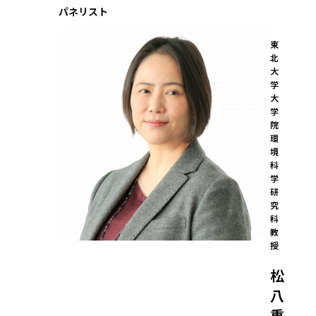
パネリスト
東
北
大
学
大
学
院

環
境
科
学
研
究
科 
教
授
松
八
重