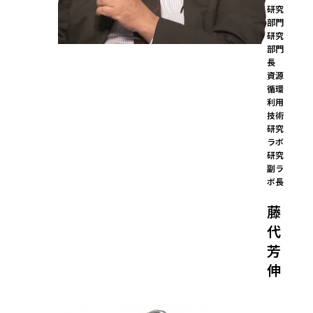
研究
部門 
研究
部門
長

資源
循環
利用
技術
研究
ラボ 
研究
副ラ
ボ長
藤
代
芳
伸