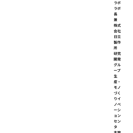
ラボ 
ラボ
長

兼 
株式
会社
日立
製作
所

研究
開発
グル
ープ 
生
産・
モノ
づく
りイ
ノベ
ーシ
ョン
セン
タ 
主管