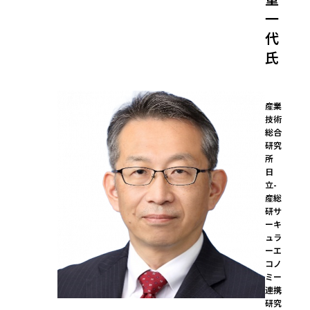
一
代
氏
産業
技術
総合
研究
所

日
立-
産総
研サ
ーキ
ュラ
ーエ
コノ
ミー
連携
研究