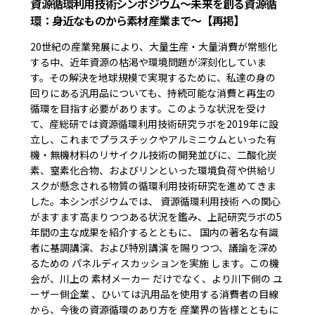
資源循環利用技術シンポジウム～未来を創る資源循
環：身近なものから素材産業まで～【再掲】
20世紀の産業発展により、大量生産・大量消費が常態化
する中、近年資源の枯渇や環境問題が深刻化していま
す。その解決を地球規模で実現するために、私達の身の
回りにある汎用品についても、持続可能な消費と再生の
循環を目指す必要があります。このような状況を受け
て、産総研では資源循環利用技術研究ラボを2019年に設
立し、これまでプラスチックやアルミニウムといった有
機・無機材料のリサイクル技術の開発並びに、二酸化炭
素、窒素化合物、およびリンといった環境負荷や供給リ
スクが懸念される物質の循環利用技術研究を進めてきま
した。本シンポジウムでは、 資源循環利用技術 への関心
がますます高まりつつある状況を鑑み、上記研究ラボの5
年間の主な成果を紹介するとともに、 国内の著名な有識
者に基調講演、および特別講演 を賜りつつ、議論を深め
るための パネルディスカッションを実施 します。この機
会が、川上の 素材メーカー だけでなく、より川下側の ユ
ーザー側企業 、ひいては汎用品を使用する消費者の目線
から、今後の資源循環のあり方を 産業界の皆様とともに