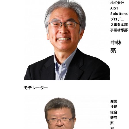
株式会社
AIST 
Solutions

プロデュー
ス事業本部 
事業構想部
中林
亮
モデレーター
産業
技術
総合
研究
所

材