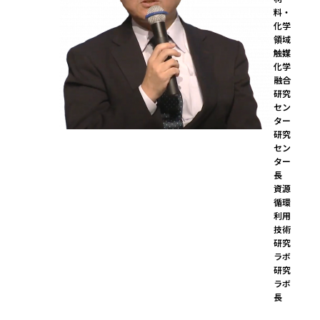
料・
化学
領域 
触媒
化学
融合
研究
セン
ター 
研究
セン
ター
長

資源
循環
利用
技術
研究
ラボ 
研究
ラボ
長