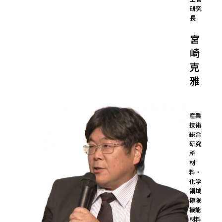
研究
長
宮
崎
克
雅
産業
技術
総合
研究
所

材
料・
化学
領域 
極限
機能
材料