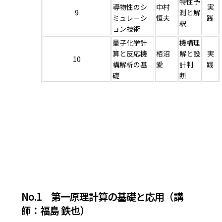
特性予
導物性のシ
中村
実
9
測と解
ミュレーシ
恒夫
践
釈
ョン技術
量子化学計
機構理
算と反応機
栢沼
解と設
実
10
構解析の基
愛
計判
践
礎
断
No.1 第一原理計算の基礎と応用（講
師：福島 鉄也）