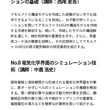
ションの基礎（講師：西尾 憲吾）
アモルファス構造モデルを作成した経験がない方でも自
作できるようになることを目指し、分子動力学シミュレ
ーションを用いてアモルファスSiO2の構造モデルを作成
する手順を解説する。続いて、作成したモデルの構造解
析を通じて、統計的評価の重要性を示す。さらに、多面
体コード法の概要を説明し、その応用例としてアモルフ
ァスHfO2の原子配列解析の研究事例を紹介する。
No.8 電気化学界面のシミュレーション技
術（講師：中農 浩史）
固体電極と液体媒質から形成される電気化学界面を対象
に、原子・分子レベルのシミュレーションの基礎を解説
する。第一原理計算や古典分子動力学計算を念頭に、静
電相互作用の取り扱い方や統計サンプリングの重要性、
電極電位の導入などを簡単な計算例を用いて紹介する。