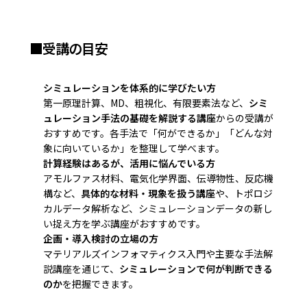
■受講の目安
シミュレーションを体系的に学びたい方
第一原理計算、MD、粗視化、有限要素法など、
シミ
ュレーション手法の基礎を解説する講座
からの受講が
おすすめです。各手法で「何ができるか」「どんな対
象に向いているか」を整理して学べます。
計算経験はあるが、活用に悩んでいる方
アモルファス材料、電気化学界面、伝導物性、反応機
構など、
具体的な材料・現象を扱う講座
や、トポロジ
カルデータ解析など、シミュレーションデータの新し
い捉え方を学ぶ講座がおすすめです。
企画・導入検討の立場の方
マテリアルズインフォマティクス入門や主要な手法解
説講座を通じて、
シミュレーションで何が判断できる
のか
を把握できます。