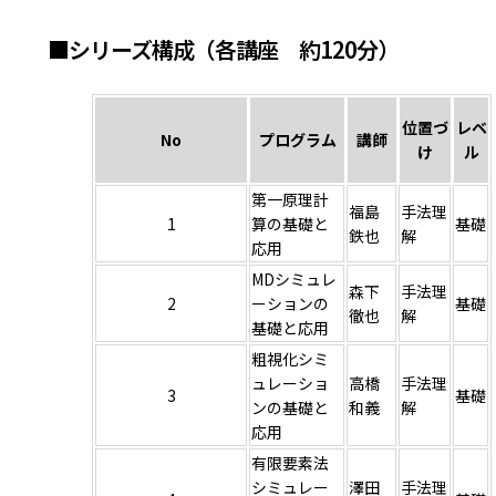
■シリーズ構成（各講座 約120分）
位置づ
レベ
No
プログラム
講師
け
ル
第一原理計
福島
手法理
1
算の基礎と
基礎
鉄也
解
応用
MDシミュレ
森下
手法理
2
ーションの
基礎
徹也
解
基礎と応用
粗視化シミ
ュレーショ
高橋
手法理
3
基礎
ンの基礎と
和義
解
応用
有限要素法
シミュレー
澤田
手法理