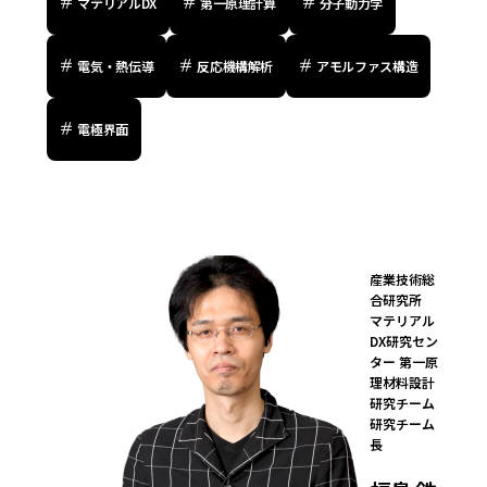
マテリアルDX
第一原理計算
分子動力学
電気・熱伝導
反応機構解析
アモルファス構造
電極界面
産業技術総
合研究所

マテリアル
DX研究セン
ター 第一原
理材料設計
研究チーム 
研究チーム
長