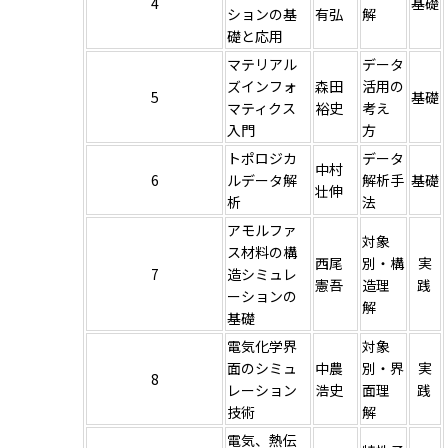
4
基礎
ションの基
有弘
解
礎と応用
マテリアル
データ
ズインフォ
森田
活用の
5
基礎
マティクス
裕史
考え
入門
方
トポロジカ
データ
中村
6
ルデータ解
解析手
基礎
壮伸
析
法
アモルファ
対象
ス材料の構
西尾
別・構
実
7
造シミュレ
憲吾
造理
践
ーションの
解
基礎
電気化学界
対象
面のシミュ
中農
別・界
実
8
レーション
浩史
面理
践
技術
解
電気、熱伝