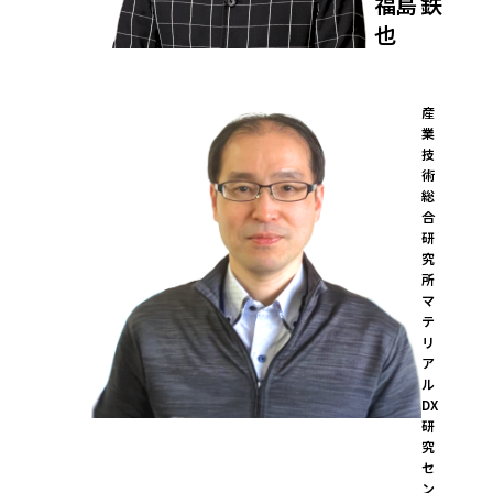
福島 鉄
也
産
業
技
術
総
合
研
究
所

マ
テ
リ
ア
ル
DX
研
究
セ
ン