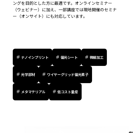
ングを目的とした方に最適です。オンラインセミナー
（ウェビナー）に加え、一部講座では現地開催のセミナ
ー（オンサイト）にも対応しています。
ナノインプリント
偏光シート
微細加工
光学部材
ワイヤーグリッド偏光素子
メタマテリアル
低コスト量産
産