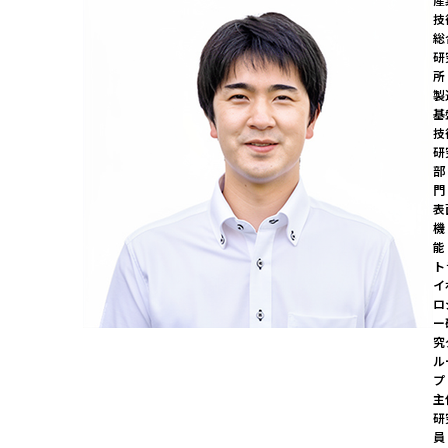
技
総
研
所

製
基
技
研
部
門
表
機
能
ト
イ
ロ
ー
究
ル
プ
主
研
員