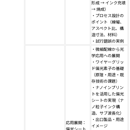
形成 → インク充填
→ 焼成）
・プロセス設計の
ポイント（線幅、
アスペクト比、構
造寸法、材料）
・試行錯誤の実例
・微細配線から光
学応用への展開
・ワイヤーグリッ
ド偏光素子の基礎
（原理・用途・既
存技術の課題）
・ナノインプリン
トを活用した偏光
シートの実現（ナ
ノ粒子インク構
造、サブ波長化）
・出口製品・用途
応用展開：
イメージ
偏光シート