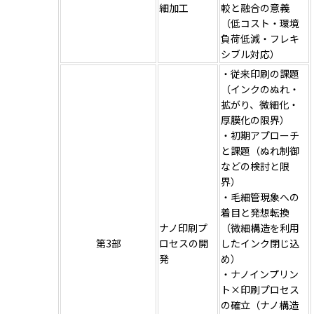
細加工
較と融合の意義
（低コスト・環境
負荷低減・フレキ
シブル対応）
・従来印刷の課題
（インクのぬれ・
拡がり、微細化・
厚膜化の限界）
・初期アプローチ
と課題（ぬれ制御
などの検討と限
界）
・毛細管現象への
着目と発想転換
ナノ印刷プ
（微細構造を利用
第3部
ロセスの開
したインク閉じ込
発
め）
・ナノインプリン
ト×印刷プロセス
の確立（ナノ構造