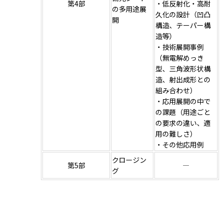
第4部
・低反射化・高耐
の多用途展
久化の設計（凹凸
開
構造、テーパー構
造等）
・技術展開事例
（無電解めっき
型、三角波形状構
造、射出成形との
組み合わせ）
・応用展開の中で
の課題（用途ごと
の要求の違い、適
用の難しさ）
・その他応用例
クロージン
第5部
―
グ