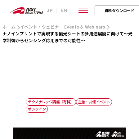
JP
EN
|
資料ダウンロード
ホーム
イベント・ウェビナー Events ＆ Webinars
ナノインプリントで実現する偏光シートの多用途展開に向けて～光
学制御からセンシング応用までの可能性～
テクノナレッジ講座（有料）
主催・共催イベント
オンライン