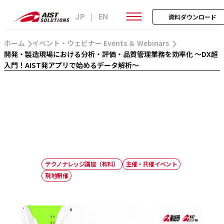
JP
EN
|
資料ダウンロード
ホーム
イベント・ウェビナー Events ＆ Webinars
開発・製造現場における分析・評価・品質管理業務を効率化 ～DX超
入門！AIST発アプリで始めるデータ解析～
テクノナレッジ講座（有料）
主催・共催イベント
現地開催