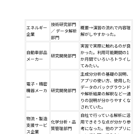
技術研究部門
エネルギー
概要→演習の流れで内容理
／ データ解析
企業
解がしやすかった。
部門
実習で実際に触れるのが良
自動車部品
かった。利用可能期間の1
研究開発部門
メーカー
か月間でいろいろトライし
てみたい。
主成分分析の基礎の説明、
アプリの使い方、使用した
電子・精密
データのバックグラウンド
機器メーカ
研究開発部門
や解析結果の解釈など一通
ー
りの説明が分かりやすくな
されていた。
自社で行っている解析に活
物流・製造
化学分析・品
用できそうな点が分かり参
支援サービ
質管理部門
考になった。他のアプリに
ス企業