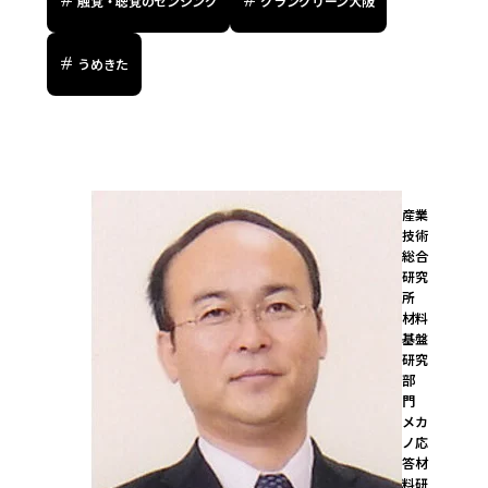
触覚・聴覚のセンシング
グラングリーン大阪
うめきた
産業
技術
総合
研究
所

材料
基盤
研究
部
門　
メカ
ノ応
答材
料研