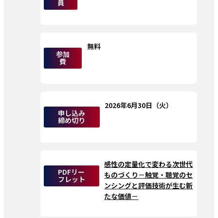
員
無料
参加
費
2026年6月30日（火）
申し込み
締め切り
感性の定量化で変わる次世代
PDFリー
ものづくり－触覚・聴覚のセ
フレット
ンシングと評価技術が生む新
たな価値－