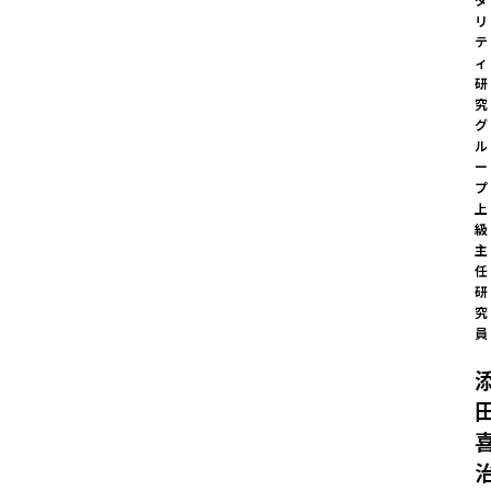
リ
テ
ィ
研
究
グ
ル
ー
プ

上
級
主
任
研
究
員