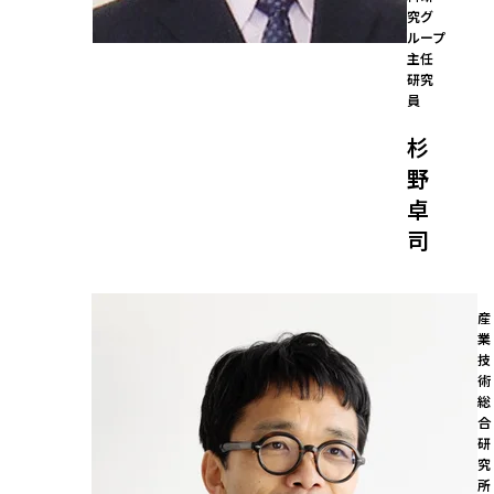
究グ
ループ

主任
研究
員
杉
野
卓
司
産
業
技
術
総
合
研
究
所
