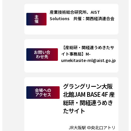
産業技術総合研究所、AIST 
主
Solutions　共催：関西経済連合会
催
【産総研・関経連うめきたサ
お問い合
イト事務局】M-
わせ先
umekitasite-ml@aist.go.jp
グラングリーン大阪
会場への
北館JAM BASE 4F 産
アクセス
総研・関経連うめき
たサイト
JR大阪駅 中央北口アトリ