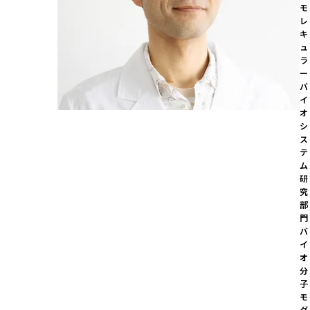
モ
レ
キ
ュ
ラ
ー
バ
イ
オ
シ
ス
テ
ム
研
究
部
門

バ
イ
オ
分
子
モ
ダ