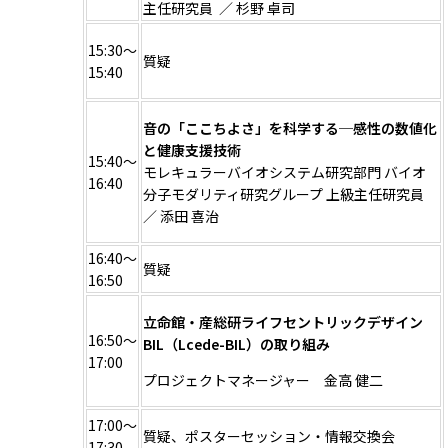
主任研究員 ／
杉野 卓司
15:30～
質疑
15:40
音の「ここちよさ」を科学する─感性の数値化
と健康支援技術
15:40～
モレキュラーバイオシステム研究部門 バイオ
16:40
分子モダリティ研究グループ 上級主任研究員
／
添田 喜治
16:40～
質疑
16:50
立命館・産総研ライフセントリックデザイン
16:50～
BIL（Lcede-BIL）の取り組み
17:00
プロジェクトマネージャー 金高 健二
17:00～
質疑、ポスターセッション・情報交換会
17:30