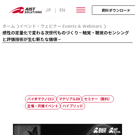
JP
EN
|
資料ダウンロード
ホーム
イベント・ウェビナー Events ＆ Webinars
感性の定量化で変わる次世代ものづくり－触覚・聴覚のセンシング
と評価技術が生む新たな価値－
バイオテクノロジ
マテリアルDX
セミナー（無料）
主催・共催イベント
ハイブリッド