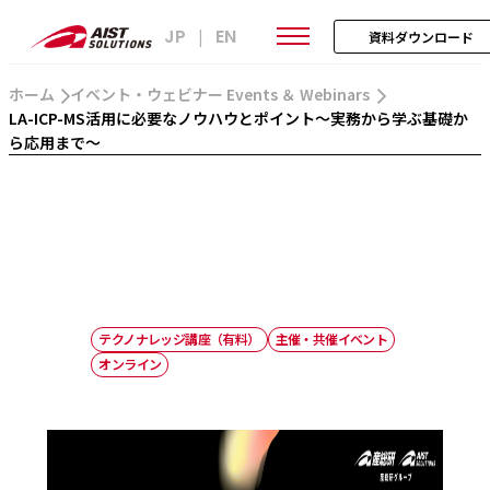
JP
EN
|
資料ダウンロード
ホーム
イベント・ウェビナー Events ＆ Webinars
LA-ICP-MS活用に必要なノウハウとポイント～実務から学ぶ基礎か
ら応用まで～
テクノナレッジ講座（有料）
主催・共催イベント
オンライン