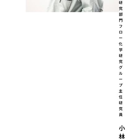
研
究
部
門 
フ
ロ
ー
化
学
研
究
グ
ル
ー
プ 
主
任
研
究
員
小
林