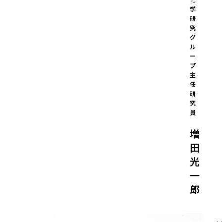
学
研
究
グ
ル
ー
プ 
主
任
研
究
員
増
田
光
一
郎