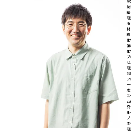
産
技
総
研
所 
材
料
化
領
化
プ
セ
研
部
フ
ー
成
ス
ム
究
ル
プ 
主
研