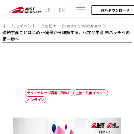
JP
EN
|
資料ダウンロード
ホーム
イベント・ウェビナー Events ＆ Webinars
連続生産ことはじめ ～実例から理解する、化学品生産 脱バッチへの
第一歩～
テクノナレッジ講座（有料）
主催・共催イベント
オンライン