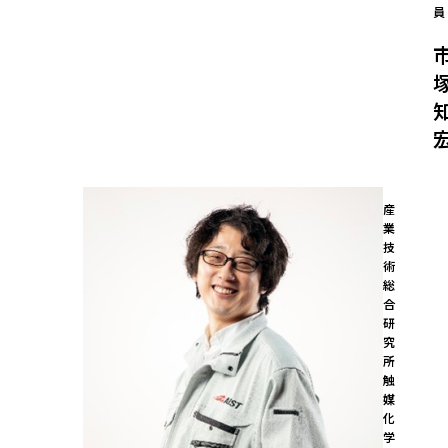
員
産
業
技
術
総
合
研
究
所

触
媒
化
学