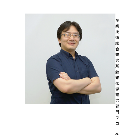
産
業
技
術
総
合
研
究
所

触
媒
化
学
研
究
部
門 
フ
ロ
ー
化