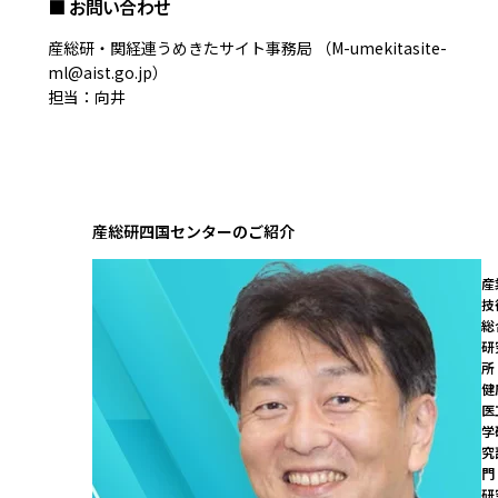
■ お問い合わせ
産総研・関経連うめきたサイト事務局 （M-umekitasite-
ml@aist.go.jp）
担当：向井
産総研四国センターのご紹介
産
技
総
研
所

健
医
学
究
門
研