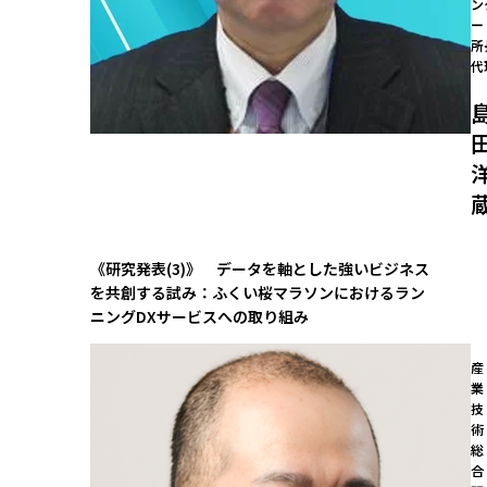
ン
ー
所
代
《研究発表(3)》 データを軸とした強いビジネス
を共創する試み：ふくい桜マラソンにおけるラン
ニングDXサービスへの取り組み
産
業
技
術
総
合