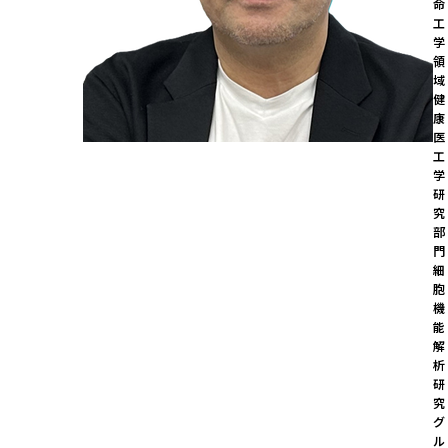
命
工
学
領
域 
健
康
医
工
学
研
究
部
門

細
胞
機
能
解
析
研
究
グ
ル