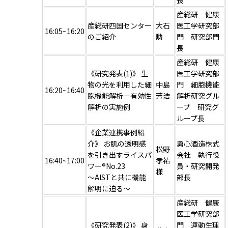
産総研 健康
産総研四国センター
大石
医工学研究部
16:05~16:20
のご紹介
勲
門 研究部門
長
産総研 健康
《研究発表(1)》 生
医工学研究部
物の光を利用した細
中島
門 細胞機能
16:20~16:40
胞機能解析－有効性
芳浩
解析研究グル
解析の実施例
ープ 研究グ
ループ長
《企業連携事例紹
介》 お肌の透明感
勇心酒造株式
松野
を引き出すライスパ
会社 執行役
16:40~17:00
孝祐
ワー®No.23
員・研究開発
様
～AISTと共に機能
部長
解明に迫る～
産総研 健康
医工学研究部
《研究発表(2)》 身
門 運動生理