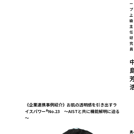
ー
プ 
上
級
主
任
研
究
員
《企業連携事例紹介》お肌の透明感を引き出すラ
イスパワー®No.23 ～AISTと共に機能解明に迫る
～
勇