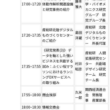
藤本
17:00~17:20
体動作解析関連設備
学・バイオメ
雅大
と研究事例の紹介
カニクス研究
グループ 研
究グループ長
産総研 北陸
産総研北陸デジタル
島田
デジタルもの
17:20~17:35
ものづくりセンター
洋蔵
づくりセンタ
のご紹介
ー 所長代理
《研究発表(3)》 デ
産総研 人間
ータを軸とした強い
拡張研究セン
ビジネスを共創する
村井
ター 共創場
17:35~17:55
試み：ふくい桜マラ
昭彦
デザイン研究
ソンにおけるランニ
チーム 研究
ングDXサービスへ
チーム長
の取り組み
関西経済連合
久米
17:55~18:00
閉会挨拶
会 常務理
一郎
事 産業部長
18:00~18:30
情報交換会