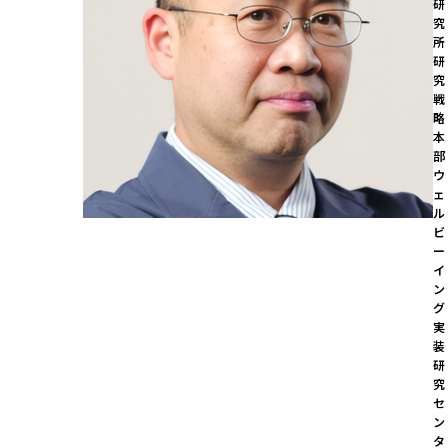
研
究
所

研
究
戦
略
本
部 
ウ
ェ
ル
ビ
ー
イ
ン
グ
実
装
研
究
セ
ン
タ