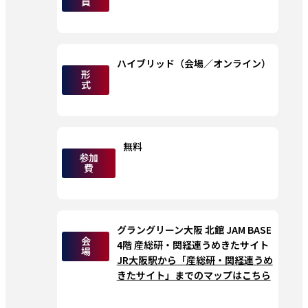
員
ハイブリッド（会場／オンライン）
形
式
無料
参加
費
グラングリーン大阪 北館 JAM BASE 
会
4階 産総研・関経連うめきたサイト
場
JR大阪駅から「産総研・関経連うめ
きたサイト」までのマップはこちら