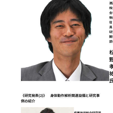
酒
株
会
執
役
員
研
開
部
《研究発表(2)》 身体動作解析関連設備と研究事
例の紹介
産業技術総合研究所
