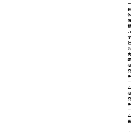
ー

身
体
情
報
力
学
社
会
実
装
研
究
チ
ー
ム 
研
究
チ
ー
ム
長