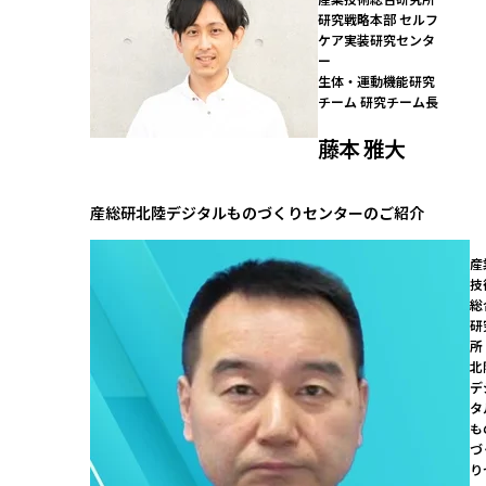
研究戦略本部 セルフ
ケア実装研究センタ
ー

生体・運動機能研究
チーム 研究チーム長
藤本 雅大
産総研北陸デジタルものづくりセンターのご紹介
産
技
総
研
所

北
デ
タ
も
づ
り