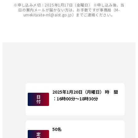
※申し込み〆切：2025年1月17日（金曜日） ※申し込み後、当
日の案内メールが届かない方は、お手数ですが事務局（M-
umekitasite-ml@aist.go.jp）までご連絡ください。
2025年1月20日（月曜日） 時　間 
日
：16時00分～18時30分
付
50名
定