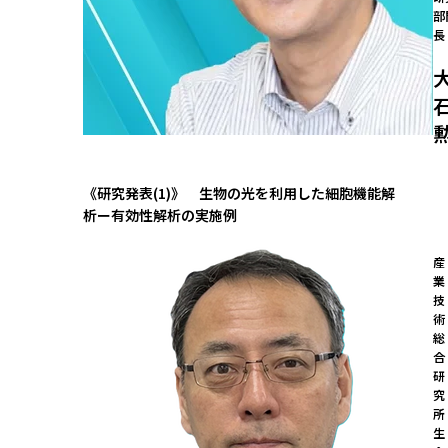
部
長
《研究発表(1)》 生物の光を利用した細胞機能解
析ー有効性解析の実施例
産
業
技
術
総
合
研
究
所

生