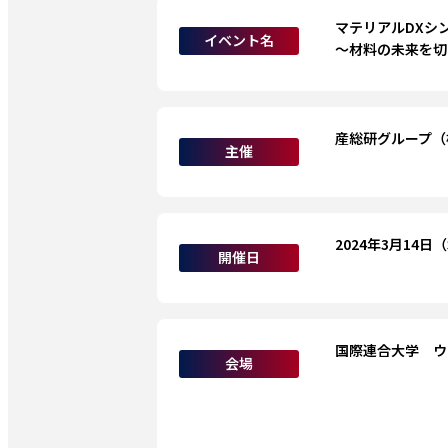
マテリアルDXシ
イベント名
～材料の未来を切
産総研グループ（株
主催
2024年3月14日
開催日
国際連合大学　ウ
会場