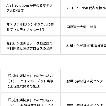
AIST Solutionsが進めるマテリ
AIST Solution 代表取締
アルDX事業
マテリアルDXシンポジウムに寄
国際連合大学 学長
せて（ビデオメッセージ）
産総研が進めるデータ駆動型の
材料・化学領域 連携推進
材料開発と製造プロセスの革新
「先進触媒拠点」での取り組み
（１）： ハイスループット実験
触媒化学融合研究センタ
による触媒開発の加速
「先進触媒拠点」での取り組み
（２）： 有機合成後段プロセス
触媒化学融合研究センタ