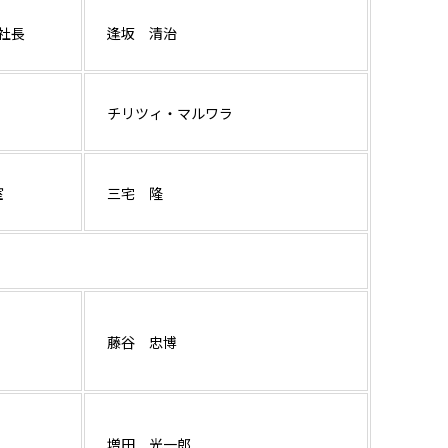
役社長
逢坂 清治
チリツィ・マルワラ
室
三宅 隆
ー
藤谷 忠博
ー
増田 光一郎