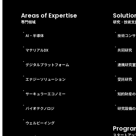
Areas of Expertise
Solutio
専門領域
研究・技術支
-
-
AI・半導体
技術コンサ
-
-
マテリアルDX
共同研究
-
-
デジタルプラットフォーム
連携研究室
-
-
エナジーソリューション
受託研究
-
-
サーキュラーエコノミー
知的財産の
-
-
バイオテクノロジ
研究設備の
-
ウェルビーイング
Progra
スタートアッ