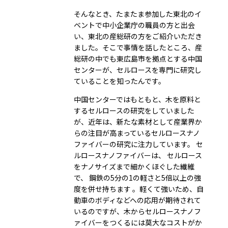
そんなとき、たまたま参加した東北のイ
ベントで中小企業庁の職員の方と出会
い、東北の産総研の方をご紹介いただき
ました。そこで事情を話したところ、産
総研の中でも東広島市を拠点とする中国
センターが、セルロースを専門に研究し
ていることを知ったんです。
中国センターではもともと、木を原料と
するセルロースの研究をしていました
が、近年は、新たな素材として産業界か
らの注目が高まっているセルロースナノ
ファイバーの研究に注力しています。 セ
ルロースナノファイバーは、 セルロース
をナノサイズまで細かくほぐした繊維
で、 鋼鉄の5分の1の軽さと5倍以上の強
度を併せ持ちます 。軽くて強いため、自
動車のボディなどへの応用が期待されて
いるのですが、木からセルロースナノフ
ァイバーをつくるには莫大なコストがか