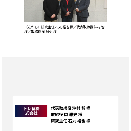
（左から）研究主任 石丸 裕也 様／代表取締役 沖村 智
様／取締役 岡 雅史 様
代表取締役 沖村 智 様

トレ食株
式会社
取締役 岡 雅史 様

研究主任 石丸 裕也 様