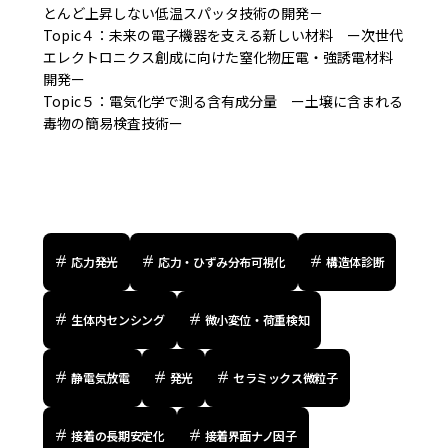
とんど上昇しない低温スパッタ技術の開発－
Topic４：未来の電子機器を支える新しい材料 ー次世代
エレクトロニクス創成に向けた窒化物圧電・強誘電材料
開発ー
Topic５：電気化学で測る含有成分量 ー土壌に含まれる
毒物の簡易検査技術ー
応力発光
応力・ひずみ分布可視化
構造体診断
生体内センシング
微小変位・荷重検知
静電気放電
発光
セラミックス微粒子
接着の長期安定化
接着界面ナノ因子