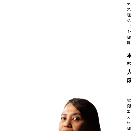
テ
ア
研
グ
ー
主
研
員
産
究
エ
ス
セ
研