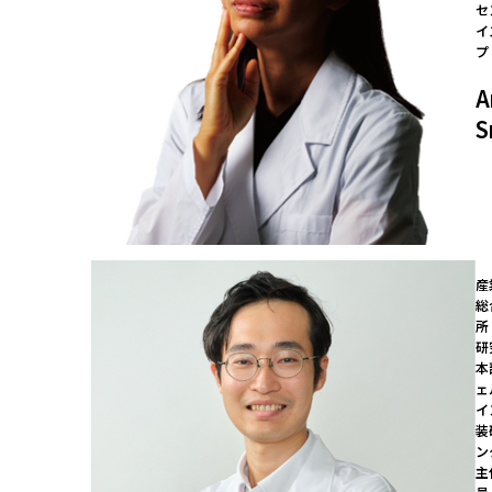
セ
イ
プ
A
S
産
総
所　	
研
本
ェ
イ
装
ン
主