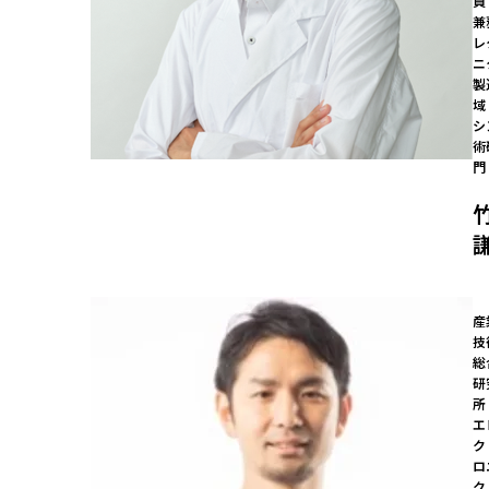
員 
兼
レ
ニ
製
域
シ
術
門
産
技
総
研
所

エ
ク
ロ
ク