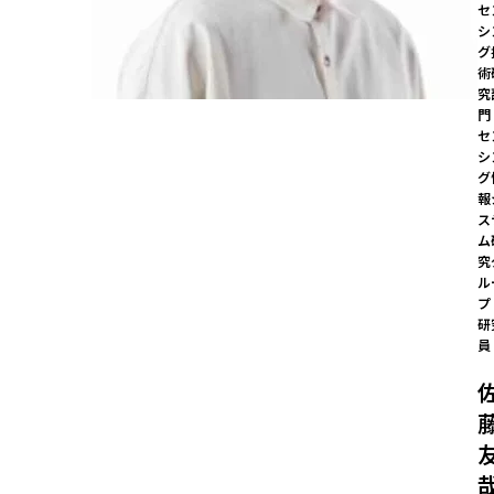
セ
シ
グ
術
究
門

セ
シ
グ
報
ス
ム
究
ル
プ 
研
員