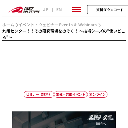
JP
EN
|
資料ダウンロード
ホーム
イベント・ウェビナー Events ＆ Webinars
九州センター！！その研究現場をのぞく！ ～技術シーズの“使いどこ
ろ”～
セミナー（無料）
主催・共催イベント
オンライン