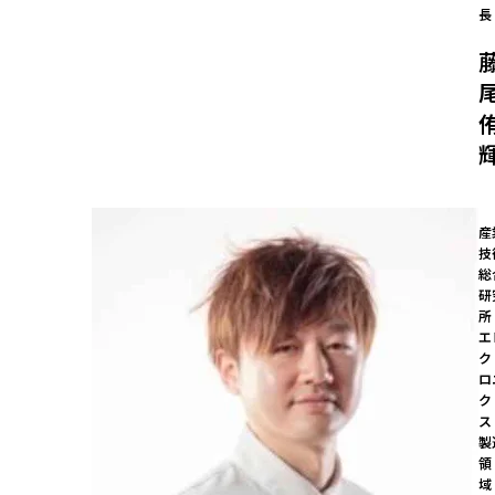
長
産
技
総
研
所 
エ
ク
ロ
ク
ス
製
領
域