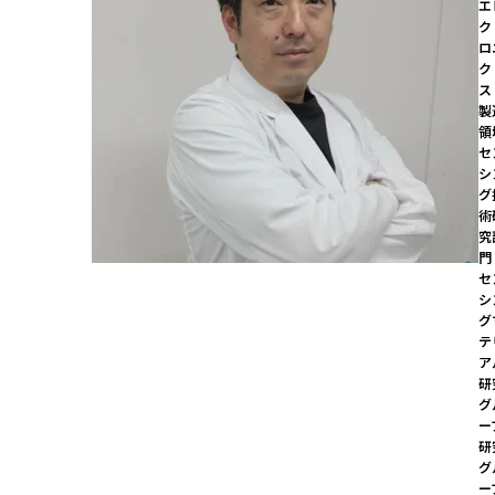
エ
ク
ロ
ク
ス
製
領
セ
シ
グ
術
究
門

セ
シ
グ
テ
ア
研
グ
ー
研
グ
ー