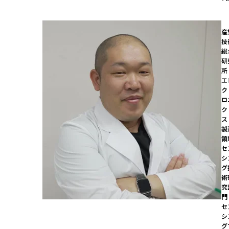
産
技
総
研
所

エ
ク
ロ
ク
ス
製
領
セ
シ
グ
術
究
門

セ
シ
グ