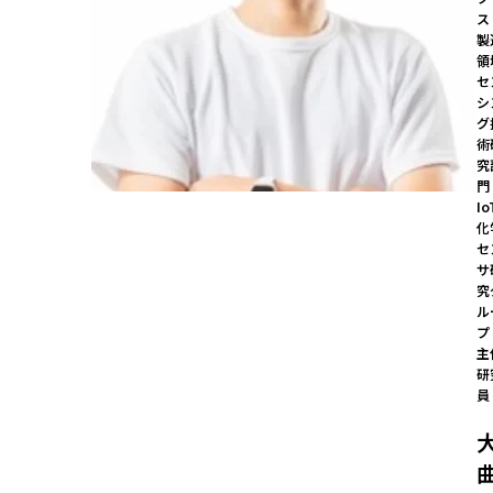
ス
製
領
セ
シ
グ
術
究
門

Io
化
セ
サ
究
ル
プ 
主
研
員