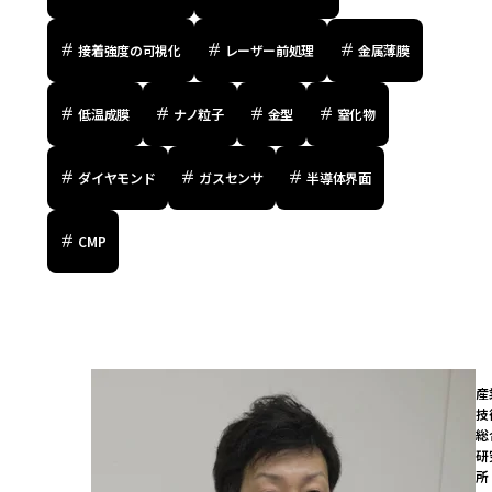
接着強度の可視化
レーザー前処理
金属薄膜
低温成膜
ナノ粒子
金型
窒化物
ダイヤモンド
ガスセンサ
半導体界面
CMP
産
技
総
研
所
