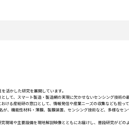
性を活かした研究を展開しています。
点として、スマート製造・製造網の実現に欠かせないセンシング技術の
における産総研の窓口として、情報発信や産業ニーズの収集なども担っ
5名が、機能性材料・薄膜、製膜装置、センシング技術など、多様なセン
研究現場や主要設備を現地解説映像とともにお届けし、普段研究がどの