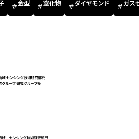
ダイヤモンド
ガス
子
窒化物
金型
域 センシング技術研究部門

究グループ 研究グループ長
領域　センシング技術研究部門
