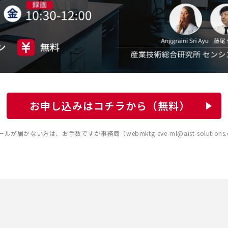
お申し込みはコチラから（無料）
届かない方は、お手数ですが事務局（webmktg-eve-ml@aist-solutions