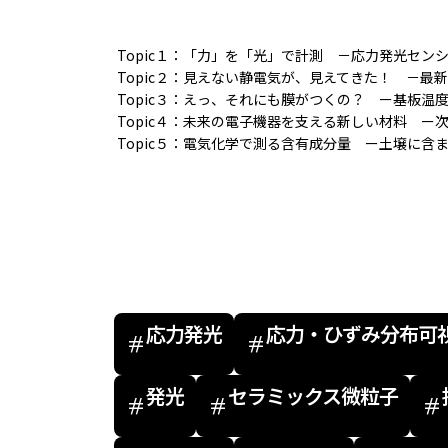
Topic１：
「力」を「光」で計測 －応力発光セン
Topic２：見えない静電気が、見えてきた！ －最
Topic３：えっ、それにも膜がつくの？ ー基板
Topic４：未来の電子機器を支える新しい材料 
Topic５：電気化学で測る含有成分量 ー土壌に含
応力・ひずみ分布可
応力発光
セラミックス微粒子
発光