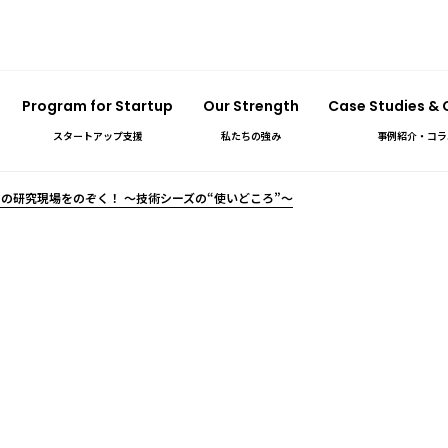
Program for Startup
Our Strength
Case Studies &
スタートアップ支援
私たちの強み
事例紹介・コラ
の研究現場をのぞく！ ～技術シーズの“使いどころ”～