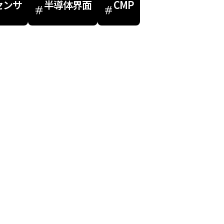
センサ
半導体界面
CMP