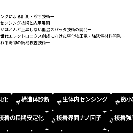
シングによる計測・診断技術ー
新センシング技術と応用展開－
温度がほとんど上昇しない低温スパッタ技術の開発－
ー次世代エレクトロニクス創成に向けた窒化物圧電・強誘電材料開発ー
まれる毒物の簡易検査技術ー
視化
微小
生体内センシング
構造体診断
接着の長期安定化
接着界面ナノ因子
接着強