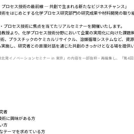
プロセス技術の最前線 ― 共創で生まれる新たなビジネスチャンス」
技術をはじめとする化学プロセス研究部門の研究成果や材料開発の取り
環・プロセス技術に焦点を当てたリアルセミナーを開催いたします。
美教授より、化学プロセス技術分野において企業の実用化に向けた課題
技術、プラスチックのケミカルリサイクル、溶媒循環システムなど、資
も実施し、研究者との直接対話を通じた共創のきっかけとなる場を提供い
回 東北発イノベーションセミナー in 東京」の内容を一部抜粋・再編集し、「第
究者
技術に興味がある方
い方
なテーマを求めている方