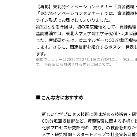
【再掲】東北発イノベーションセミナー「資源循環・
「東北発イノベーションセミナー」では、資源循環
ライン形式でお届けしてまいりました。
第3回となる今回は、初の東京開催として、資源循
基調講演では、東北大学大学院工学研究科・北川尚
また、産総研からは、省エネルギーなCO₂分離回収
します。さらに、関連技術を紹介するポスター発表
ます。
※本ウェビナーは2025年12月11日に行われた、「第3
す。 ※両日とも放送される内容は同じです。
■ こんな方におすすめ
新しい化学プロセス技術に興味がある技術者・研
CO₂分離回収技術など、資源循環に関する多様な
化学プロセス研究部門の「売り」の技術を知りた
大学・研究機関・スタートアップで社会実装可能