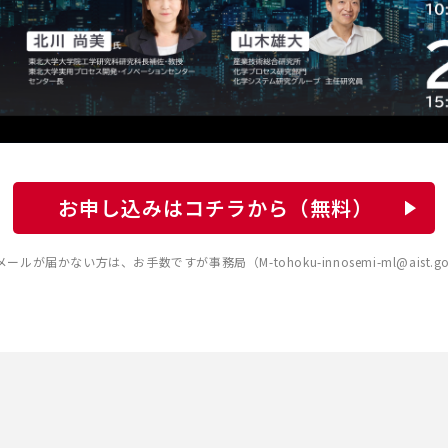
お申し込みはコチラから（無料）
が届かない方は、お手数ですが事務局（M-tohoku-innosemi-ml@aist.