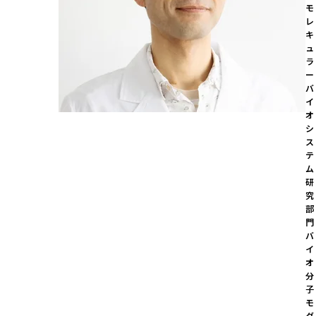
モ
レ
キ
ュ
ラ
ー
バ
イ
オ
シ
ス
テ
ム
研
究
部
門

バ
イ
オ
分
子
モ
ダ