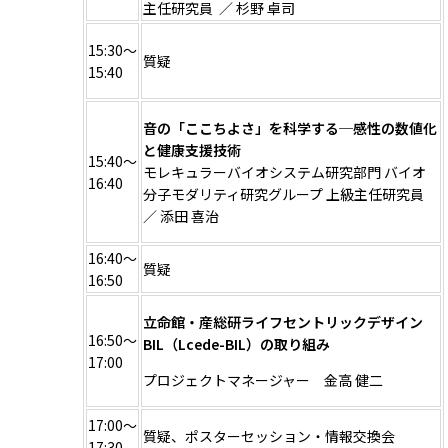
主任研究員 ／
杉野 卓司
15:30～
質疑
15:40
音の「ここちよさ」を科学する─感性の数値化
と健康支援技術
15:40～
モレキュラーバイオシステム研究部門 バイオ
16:40
分子モダリティ研究グループ 上級主任研究員
／
添田 喜治
16:40～
質疑
16:50
立命館・産総研ライフセントリックデザイン
16:50～
BIL（Lcede-BIL）の取り組み
17:00
プロジェクトマネージャー 金高 健二
17:00～
質疑、ポスターセッション・情報交換会
17:30