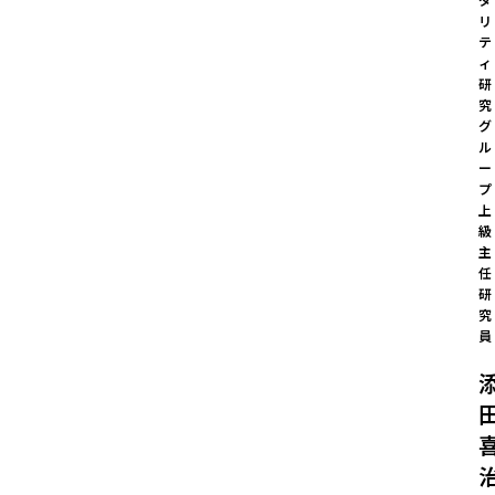
リ
テ
ィ
研
究
グ
ル
ー
プ

上
級
主
任
研
究
員