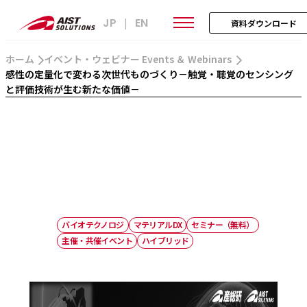
JP
EN
|
資料ダウンロード
ホーム
イベント・ウェビナー Events ＆ Webinars
感性の定量化で変わる次世代ものづくり－触覚・聴覚のセンシング
と評価技術が生む新たな価値－
バイオテクノロジ
マテリアルDX
セミナー（無料）
主催・共催イベント
ハイブリッド