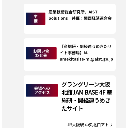
産業技術総合研究所、AIST 
主
Solutions　共催：関西経済連合会
催
【産総研・関経連うめきたサ
お問い合
イト事務局】M-
わせ先
umekitasite-ml@aist.go.jp
グラングリーン大阪
会場への
北館JAM BASE 4F 産
アクセス
総研・関経連うめき
たサイト
JR大阪駅 中央北口アトリ