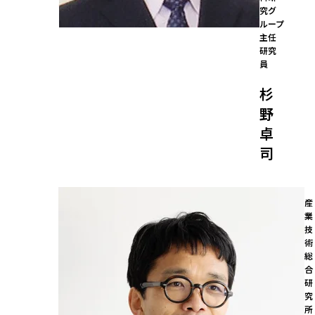
究グ
ループ

主任
研究
員
杉
野
卓
司
産
業
技
術
総
合
研
究
所
