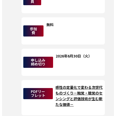
員
無料
参加
費
2026年6月30日（火）
申し込み
締め切り
感性の定量化で変わる次世代
PDFリー
ものづくり－触覚・聴覚のセ
フレット
ンシングと評価技術が生む新
たな価値－