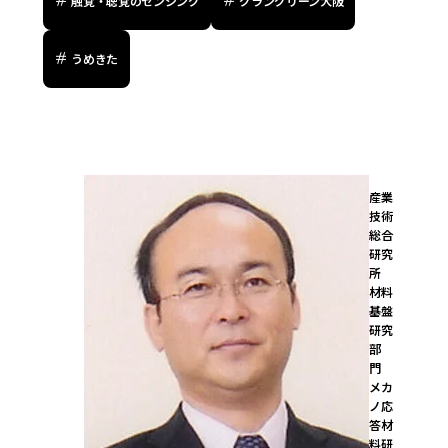
触覚・聴覚のセンシング
グラングリーン大阪
うめきた
産業
技術
総合
研究
所

材料
基盤
研究
部
門　
メカ
ノ応
答材
料研