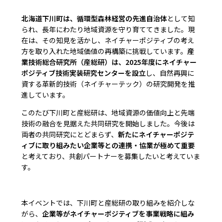
北海道下川町は、循環型森林経営の先進自治体
として知
られ、長年にわたり地域資源を守り育ててきました。現
在は、その知見を活かし、ネイチャーポジティブの考え
方を取り入れた地域価値の再構築に挑戦しています。
産
業技術総合研究所（産総研）は、2025年度にネイチャー
ポジティブ技術実装研究センターを設立
し、自然再興に
資する革新的技術（ネイチャーテック）の研究開発を推
進しています。
このたび下川町と産総研は、地域資源の価値向上と先端
技術の融合を見据えた共同研究を開始しました。今後は
両者の共同研究にとどまらず、
新たにネイチャーポジテ
ィブに取り組みたい企業等との連携・協業が極めて重要
と考えており、共創パートナーを募集したいと考えていま
す。
本イベントでは、下川町と産総研の取り組みを紹介しな
がら、
企業等がネイチャーポジティブを事業戦略に組み