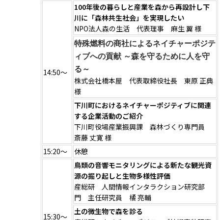
100年後の暮らしと産業を森から再設計し下
川に「森林共生社会」を実現したい
NPO法人森の生活 代表理事 麻生 翼 様
特殊燃料の商社によるネイチャーポジテ
ィブへの貢献 ～森を守るために人を守
る～
14:50～
株式会社橋本屋 代表取締役社⻑ 東原 正典
様
下川町におけるネイチャーポジティブに関連
する企業活動のご紹介
下川町役場産業振興課 森林づくり専門員
斎藤 丈寛 様
15:20～
休憩
鳥類の音響モニタリングによる新たな観光資
源の掘り起しと生物多様性評価
産総研 人間情報インタラクション研究部
門 主任研究員 橘 亮輔
土の微生物で森を診る
15:30～