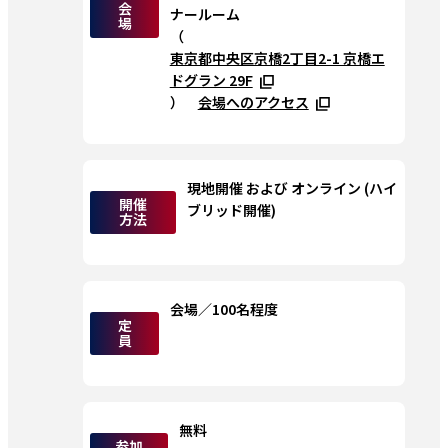
会
ナールーム
場
（
東京都中央区京橋2丁目2-1 京橋エ
ドグラン 29F
）　
会場へのアクセス
現地開催 および オンライン (ハイ
開催
ブリッド開催)
方法
会場／100名程度
定
員
無料
参加