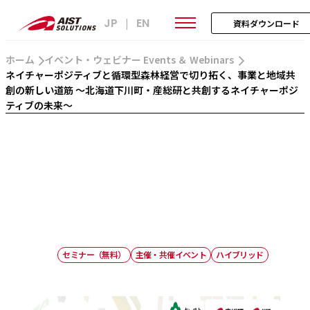
JP
EN
|
資料ダウンロード
ホーム
イベント・ウェビナー Events ＆ Webinars
ネイチャーポジティブと循環型森林経営で切り拓く、事業と地域共
創の新しい道筋 ～北海道下川町・産総研と共創するネイチャーポジ
ティブの未来～
セミナー（無料）
主催・共催イベント
ハイブリッド