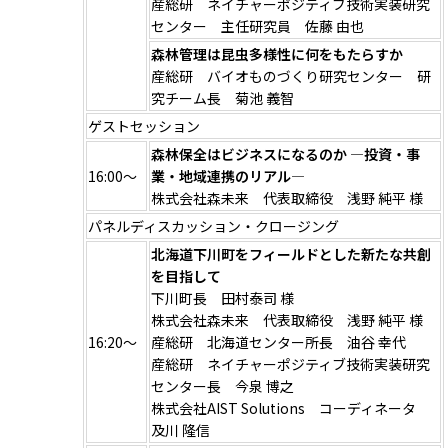
産総研 ネイチャーポジティブ技術実装研究
センター 主任研究員 佐藤 由也
森林管理は昆虫多様性に何をもたらすか
産総研 バイオものづくり研究センター 研
究チーム長 菊池 義智
ゲストセッション
森林保全はビジネスになるのか ―投資・事
16:00～
業・地域連携のリアル―
株式会社森未来 代表取締役 浅野 純平 様
パネルディスカッション・クロージング
北海道下川町をフィールドとした新たな共創
を目指して
下川町長 田村泰司 様
株式会社森未来 代表取締役 浅野 純平 様
16:20～
産総研 北海道センター所長 油谷 幸代
産総研 ネイチャーポジティブ技術実装研究
センター長 今泉 博之
株式会社AIST Solutions コーディネータ
及川 隆信