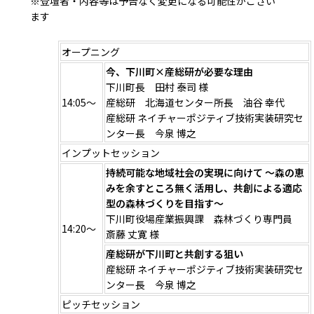
※登壇者・内容等は予告なく変更になる可能性がござい
ます
オープニング
今、下川町×産総研が必要な理由
下川町長 田村 泰司 様
14:05～
産総研 北海道センター所長 油谷 幸代
産総研 ネイチャーポジティブ技術実装研究セ
ンター長 今泉 博之
インプットセッション
持続可能な地域社会の実現に向けて ～森の恵
みを余すところ無く活用し、共創による適応
型の森林づくりを目指す～
下川町役場産業振興課 森林づくり専門員
14:20～
斎藤 丈寛 様
産総研が下川町と共創する狙い
産総研 ネイチャーポジティブ技術実装研究セ
ンター長 今泉 博之
ピッチセッション