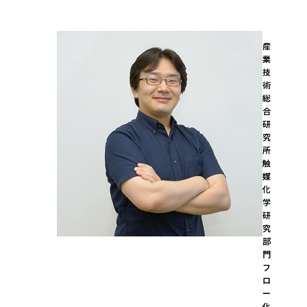
産
業
技
術
総
合
研
究
所

触
媒
化
学
研
究
部
門 
フ
ロ
ー
化