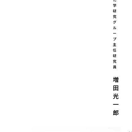
学
研
究
グ
ル
ー
プ 
主
任
研
究
員
増
田
光
一
郎