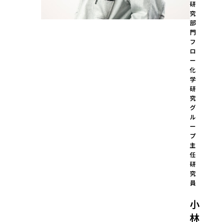
研
究
部
門 
フ
ロ
ー
化
学
研
究
グ
ル
ー
プ 
主
任
研
究
員
小
林