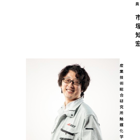
員
産
業
技
術
総
合
研
究
所

触
媒
化
学