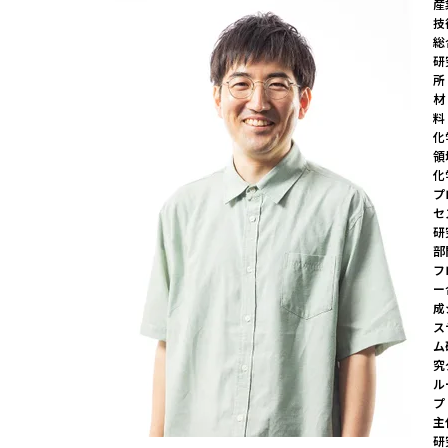
産
技
総
研
所 
材
料
化
領
化
プ
セ
研
部
フ
ー
成
ス
ム
究
ル
プ 
主
研