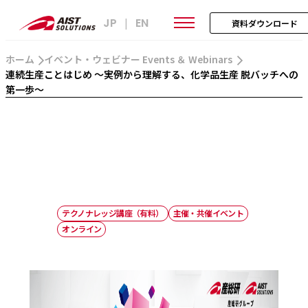
JP
EN
|
資料ダウンロード
ホーム
イベント・ウェビナー Events ＆ Webinars
連続生産ことはじめ ～実例から理解する、化学品生産 脱バッチへの
第一歩～
テクノナレッジ講座（有料）
主催・共催イベント
オンライン